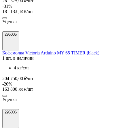
261 375,00 ₽/шт
-31%
181 133
/шт
,10 ₽
Уценка
295005
Кофемолка Victoria Arduino MY 65 TIMER (black)
1 шт. в наличии
4 кг/сут
204 750,00 ₽/шт
-20%
163 800
/шт
,00 ₽
Уценка
295006