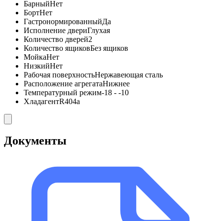
Барный
Нет
Борт
Нет
Гастронормированный
Да
Исполнение двери
Глухая
Количество дверей
2
Количество ящиков
Без ящиков
Мойка
Нет
Низкий
Нет
Рабочая поверхность
Нержавеющая сталь
Расположение агрегата
Нижнее
Температурный режим
-18 - -10
Хладагент
R404a
Документы