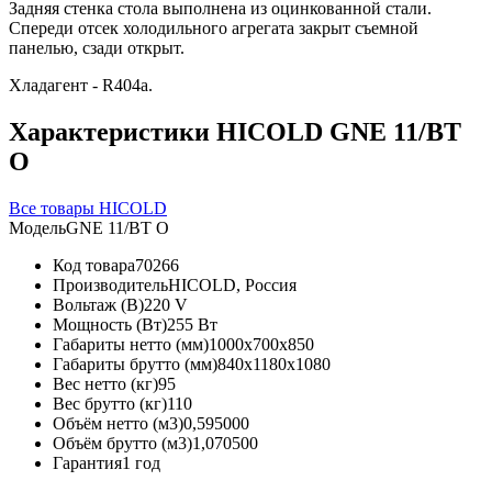
Задняя стенка стола выполнена из оцинкованной стали.
Спереди отсек холодильного агрегата закрыт съемной
панелью, сзади открыт.
Хладагент - R404a.
Характеристики HICOLD GNE 11/BT
О
Все товары HICOLD
Модель
GNE 11/BT О
Код товара
70266
Производитель
HICOLD, Россия
Вольтаж (В)
220 V
Мощность (Вт)
255 Вт
Габариты нетто (мм)
1000x700x850
Габариты брутто (мм)
840x1180x1080
Вес нетто (кг)
95
Вес брутто (кг)
110
Объём нетто (м3)
0,595000
Объём брутто (м3)
1,070500
Гарантия
1 год