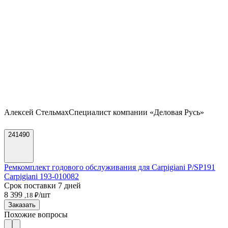
Алексей Стельмах
Специалист компании «Деловая Русь»
241490
Ремкомплект годового обслуживания для Carpigiani P/SP191
Carpigiani 193-010082
Срок поставки 7 дней
8 399
/шт
,18 ₽
Заказать
Похожие вопросы