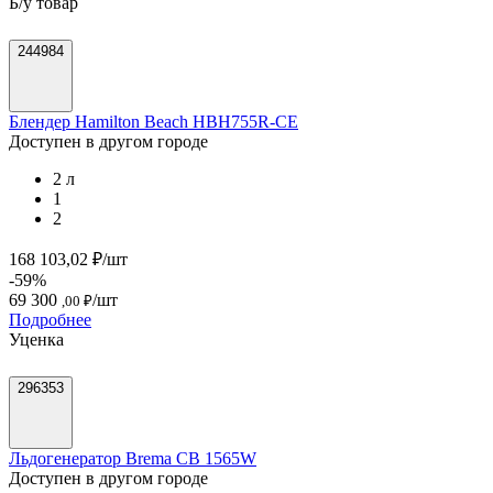
Б/у товар
244984
Блендер Hamilton Beach HBH755R-CE
Доступен в другом городе
2 л
1
2
168 103,02 ₽/шт
-59%
69 300
/шт
,00 ₽
Подробнее
Уценка
296353
Льдогенератор Brema CB 1565W
Доступен в другом городе