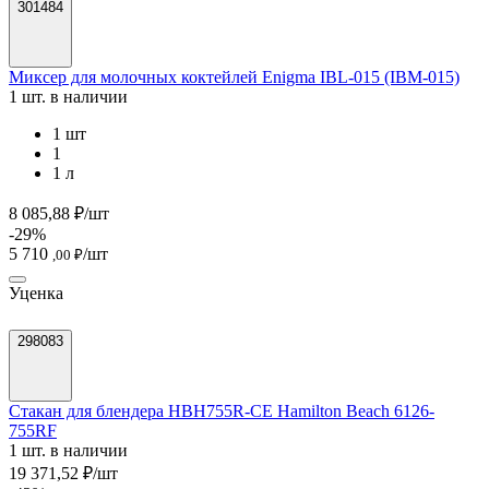
301484
Миксер для молочных коктейлей Enigma IBL-015 (IBМ-015)
1 шт. в наличии
1 шт
1
1 л
8 085,88 ₽/шт
-29%
5 710
/шт
,00 ₽
Уценка
298083
Стакан для блендера HBH755R-CE Hamilton Beach 6126-
755RF
1 шт. в наличии
19 371,52 ₽/шт