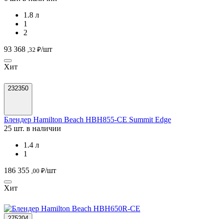
1.8 л
1
2
93 368
/шт
,32 ₽
Хит
232350
Блендер Hamilton Beach HBH855-CE Summit Edge
25 шт. в наличии
1.4 л
1
186 355
/шт
,00 ₽
Хит
275204