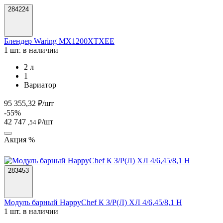
284224
Блендер Waring MX1200XTXEE
1 шт. в наличии
2 л
1
Вариатор
95 355,32 ₽/шт
-55%
42 747
/шт
,54 ₽
Акция %
283453
Модуль барный HappyChef К З/Р(Л) ХЛ 4/6,45/8,1 Н
1 шт. в наличии