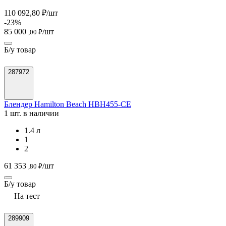
110 092,80 ₽/шт
-23%
85 000
/шт
,00 ₽
Б/у товар
287972
Блендер Hamilton Beach HBH455-CE
1 шт. в наличии
1.4 л
1
2
61 353
/шт
,80 ₽
Б/у товар
На тест
289909