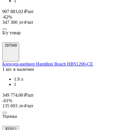
1
907 883,02 ₽/шт
-62%
347 300
/шт
,00 ₽
Б/у товар
297049
Блендер-шейвер Hamilton Beach HBS1200-CE
1 шт. в наличии
1.9 л
1
349 774,00 ₽/шт
-61%
135 693
/шт
,90 ₽
Уценка
302011