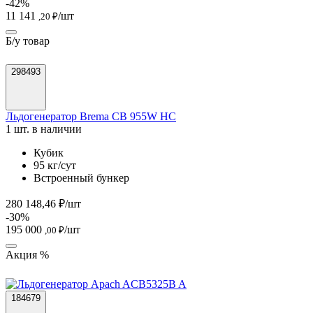
-42%
11 141
/шт
,20 ₽
Б/у товар
298493
Льдогенератор Brema CB 955W HC
1 шт. в наличии
Кубик
95 кг/сут
Встроенный бункер
280 148,46 ₽/шт
-30%
195 000
/шт
,00 ₽
Акция %
184679