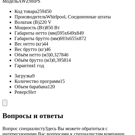
Модель
AWZ9HPS
Код товара
259450
Производитель
Whirlpool, Соединенные штаты
Вольтаж (В)
220 V
Мощность (Вт)
850 Вт
Габариты нетто (мм)
595x649x849
Габариты брутто (мм)
693x655x872
Вес нетто (кг)
44
Вес брутто (кг)
46
Объём нетто (м3)
0,327846
Объём брутто (м3)
0,395814
Гарантия
1 год
Загрузка
9
Количество программ
15
Объем барабана
120
Реверс
Нет
Вопросы и ответы
Вопрос специалисту
Здесь Вы можете обратиться с
интересующими Вас вопросами к специалистам компании