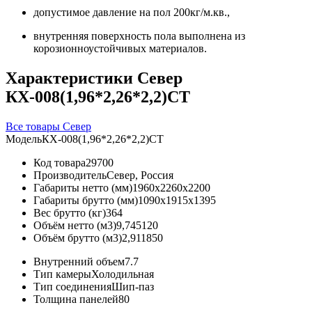
допустимое давление на пол 200кг/м.кв.,
внутренняя поверхность пола выполнена из
корозионноустойчивых материалов.
Характеристики Север
КХ-008(1,96*2,26*2,2)СТ
Все товары Север
Модель
КХ-008(1,96*2,26*2,2)СТ
Код товара
29700
Производитель
Север, Россия
Габариты нетто (мм)
1960x2260x2200
Габариты брутто (мм)
1090x1915x1395
Вес брутто (кг)
364
Объём нетто (м3)
9,745120
Объём брутто (м3)
2,911850
Внутренний объем
7.7
Тип камеры
Холодильная
Тип соединения
Шип-паз
Толщина панелей
80