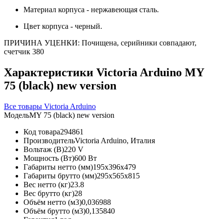
Материал корпуса - нержавеющая сталь.
Цвет корпуса - черный.
ПРИЧИНА УЦЕНКИ: Почищена, серийники совпадают,
счетчик 380
Характеристики Victoria Arduino MY
75 (black) new version
Все товары Victoria Arduino
Модель
MY 75 (black) new version
Код товара
294861
Производитель
Victoria Arduino, Италия
Вольтаж (В)
220 V
Мощность (Вт)
600 Вт
Габариты нетто (мм)
195x396x479
Габариты брутто (мм)
295x565x815
Вес нетто (кг)
23.8
Вес брутто (кг)
28
Объём нетто (м3)
0,036988
Объём брутто (м3)
0,135840