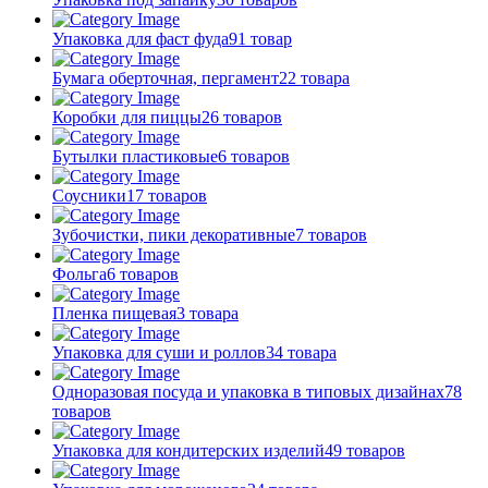
Упаковка для фаст фуда
91 товар
Бумага оберточная, пергамент
22 товара
Коробки для пиццы
26 товаров
Бутылки пластиковые
6 товаров
Соусники
17 товаров
Зубочистки, пики декоративные
7 товаров
Фольга
6 товаров
Пленка пищевая
3 товара
Упаковка для суши и роллов
34 товара
Одноразовая посуда и упаковка в типовых дизайнах
78
товаров
Упаковка для кондитерских изделий
49 товаров