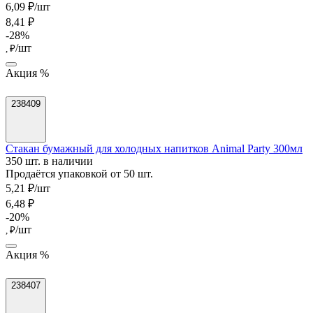
6,09 ₽/шт
8,41 ₽
-28%
/шт
, ₽
Акция %
238409
Стакан бумажный для холодных напитков Animal Party 300мл
350 шт. в наличии
Продаётся упаковкой от 50 шт.
5,21 ₽/шт
6,48 ₽
-20%
/шт
, ₽
Акция %
238407